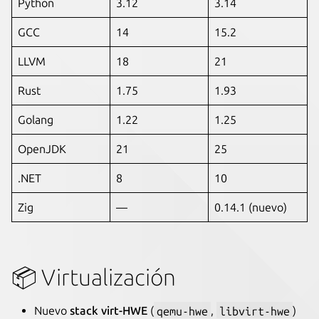
Python
3.12
3.14
GCC
14
15.2
LLVM
18
21
Rust
1.75
1.93
Golang
1.22
1.25
OpenJDK
21
25
.NET
8
10
Zig
—
0.14.1 (nuevo)
📦 Virtualización
Nuevo
stack virt-HWE
(
qemu-hwe
,
libvirt-hwe
)