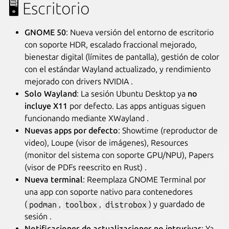
🖥️ Escritorio
GNOME 50
: Nueva versión del entorno de escritorio
con soporte HDR, escalado fraccional mejorado,
bienestar digital (límites de pantalla), gestión de color
con el estándar Wayland actualizado, y rendimiento
mejorado con drivers NVIDIA .
Solo Wayland
: La sesión Ubuntu Desktop ya
no
incluye X11
por defecto. Las apps antiguas siguen
funcionando mediante XWayland .
Nuevas apps por defecto
: Showtime (reproductor de
video), Loupe (visor de imágenes), Resources
(monitor del sistema con soporte GPU/NPU), Papers
(visor de PDFs reescrito en Rust) .
Nueva terminal
: Reemplaza GNOME Terminal por
una app con soporte nativo para contenedores
(
podman
,
toolbox
,
distrobox
) y guardado de
sesión .
Notificaciones de actualizaciones no intrusivas
: Ya