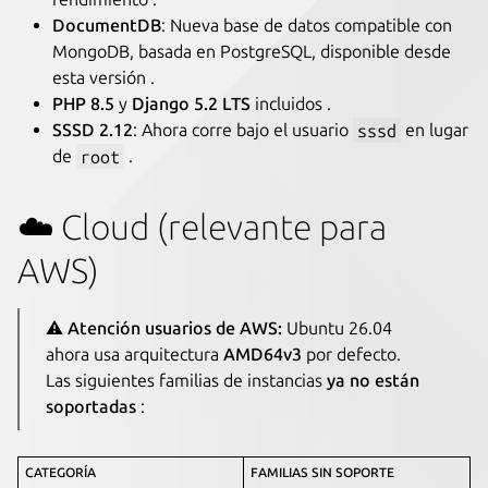
DocumentDB
: Nueva base de datos compatible con
MongoDB, basada en PostgreSQL, disponible desde
esta versión .
PHP 8.5
y
Django 5.2 LTS
incluidos .
SSSD 2.12
: Ahora corre bajo el usuario
sssd
en lugar
de
root
.
☁️ Cloud (relevante para
AWS)
⚠️
Atención usuarios de AWS:
Ubuntu 26.04
ahora usa arquitectura
AMD64v3
por defecto.
Las siguientes familias de instancias
ya no están
soportadas
:
CATEGORÍA
FAMILIAS SIN SOPORTE