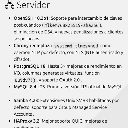
🖧 Servidor
OpenSSH 10.2p1
: Soporte para intercambio de claves
post-cuántico (
mlkem768x25519-sha256
),
eliminación de DSA, y nuevas penalizaciones a clientes
sospechosos .
Chrony reemplaza
systemd-timesyncd
como
daemon NTP por defecto, con NTS (NTP autenticado y
cifrado) .
PostgreSQL 18
: Hasta 3× mejoras de rendimiento en
I/O, columnas generadas virtuales, función
uuidv7()
, y soporte OAuth 2.0 .
MySQL 8.4 LTS
: Primera versión LTS oficial de MySQL
.
Samba 4.23
: Extensiones Unix SMB3 habilitadas por
defecto, soporte para Group Managed Service
Accounts .
HAProxy 3.2
: Mejor soporte QUIC, mejoras de
rendimiento .