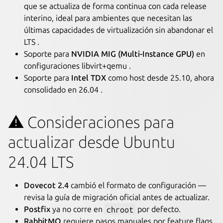
que se actualiza de forma continua con cada release
interino, ideal para ambientes que necesitan las
últimas capacidades de virtualización sin abandonar el
LTS .
Soporte para
NVIDIA MIG (Multi-Instance GPU)
en
configuraciones libvirt+qemu .
Soporte para
Intel TDX
como host desde 25.10, ahora
consolidado en 26.04 .
⚠️ Consideraciones para
actualizar desde Ubuntu
24.04 LTS
Dovecot 2.4
cambió el formato de configuración —
revisa la guía de migración oficial antes de actualizar.
Postfix
ya no corre en
chroot
por defecto.
RabbitMQ
requiere pasos manuales por feature flags.