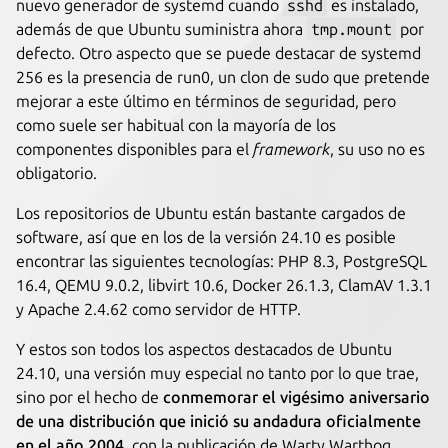
nuevo generador de systemd cuando
sshd
es instalado,
además de que Ubuntu suministra ahora
tmp.mount
por
defecto. Otro aspecto que se puede destacar de systemd
256 es la presencia de run0, un clon de sudo que pretende
mejorar a este último en términos de seguridad, pero
como suele ser habitual con la mayoría de los
componentes disponibles para el
framework
, su uso no es
obligatorio.
Los repositorios de Ubuntu están bastante cargados de
software, así que en los de la versión 24.10 es posible
encontrar las siguientes tecnologías: PHP 8.3, PostgreSQL
16.4, QEMU 9.0.2, libvirt 10.6, Docker 26.1.3, ClamAV 1.3.1
y Apache 2.4.62 como servidor de HTTP.
Y estos son todos los aspectos destacados de Ubuntu
24.10, una versión muy especial no tanto por lo que trae,
sino por el hecho de
conmemorar el vigésimo aniversario
de una distribución que inició su andadura oficialmente
en el año 2004
, con la publicación de Warty Warthog.